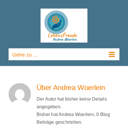
Zum
Inhalt
springen
Gehe zu ...
Über
Andrea Woerlein
Der Autor hat bisher keine Details
angegeben.
Bisher hat Andrea Woerlein, 0 Blog
Beiträge geschrieben.