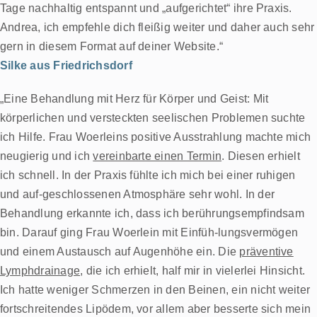
Tage nachhaltig entspannt und „aufgerichtet“ ihre Praxis.
Andrea, ich empfehle dich fleißig weiter und daher auch sehr
gern in diesem Format auf deiner Website.“
Silke aus Friedrichsdorf
„Eine Behandlung mit Herz für Körper und Geist:
Mit
körperlichen und versteckten seelischen Problemen
suchte
ich Hilfe.
Frau Woerleins positive Ausstrahlung
machte mich
neugierig und ich
vereinbarte einen Termin
.
Diesen erhielt
ich schnell.
In der Praxis fühlte ich mich bei einer ruhigen
und auf-g
eschlossenen Atmosphäre sehr wohl.
In der
Behandlung erkannte ich, dass ich berührungs
empfindsam
bin. Darauf ging Frau Woerlein mit Einfüh-
lungsvermögen
und einem Austausch auf Augenhöhe ein.
Die
präventive
Lymphdrainage
, die ich erhielt, half mir in
vielerlei Hinsicht.
Ich hatte weniger Schmerzen in den Beinen, ein nicht
weiter
fortschreitendes Lipödem, vor allem aber
besserte sich mein